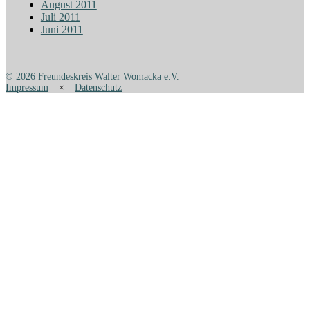
August 2011
Juli 2011
Juni 2011
© 2026 Freundeskreis Walter Womacka e.V.
Impressum
×
Datenschutz