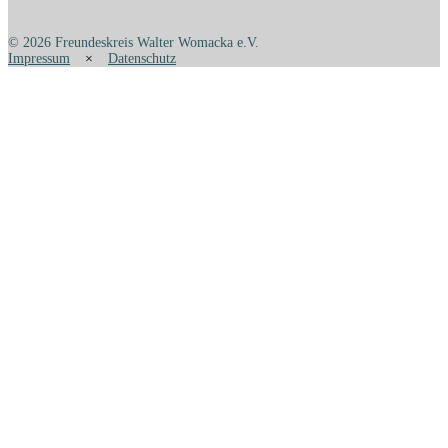
© 2026 Freundeskreis Walter Womacka e.V.
Impressum
×
Datenschutz