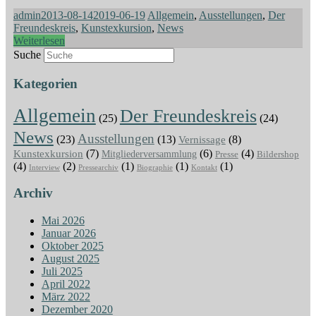
admin
2013-08-14
2019-06-19
Allgemein
,
Ausstellungen
,
Der
Freundeskreis
,
Kunstexkursion
,
News
Weiterlesen
Suche
Kategorien
Allgemein
Der Freundeskreis
(25)
(24)
News
Ausstellungen
(23)
(13)
Vernissage
(8)
(7)
(6)
(4)
Kunstexkursion
Mitgliederversammlung
Presse
Bildershop
(4)
(2)
(1)
(1)
(1)
Interview
Pressearchiv
Biographie
Kontakt
Archiv
Mai 2026
Januar 2026
Oktober 2025
August 2025
Juli 2025
April 2022
März 2022
Dezember 2020