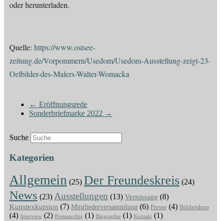
oder herunterladen.
Quelle:
https://www.ostsee-
zeitung.de/Vorpommern/Usedom/Usedom-Ausstellung-zeigt-23-
Oelbilder-des-Malers-Walter-Womacka
←
Eröffnungsrede
Sonderbriefmarke 2022
→
Suche
Kategorien
Allgemein
Der Freundeskreis
(25)
(24)
News
Ausstellungen
(23)
(13)
Vernissage
(8)
(7)
(6)
(4)
Kunstexkursion
Mitgliederversammlung
Presse
Bildershop
(4)
(2)
(1)
(1)
(1)
Interview
Pressearchiv
Biographie
Kontakt