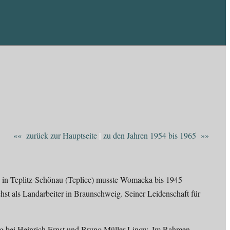
|
«« zurück zur Hauptseite
zu den Jahren 1954 bis 1965 »»
 in Teplitz-Schönau (Teplice) musste Womacka bis 1945
hst als Landarbeiter in Braunschweig. Seiner Leidenschaft für
ig bei Heinrich Ernst und Bruno Müller-Linow. Im Rahmen